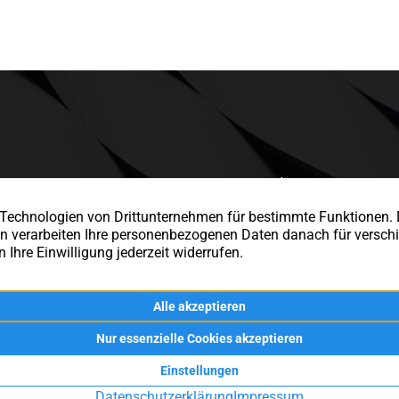
Impressum
Telefon:
+49 2102 36000
Datenschutz
E-Mail:
info@g-f-u.de
Vertrag widerru
GFU Immobilien OHG – Immobilienmakler in Ratingen –