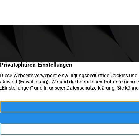
Speestraße 21
40885 Ratingen