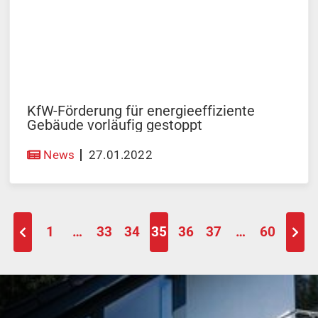
KfW-Förderung für energieeffiziente
Gebäude vorläufig gestoppt
News
27.01.2022
1
…
33
34
35
36
37
…
60